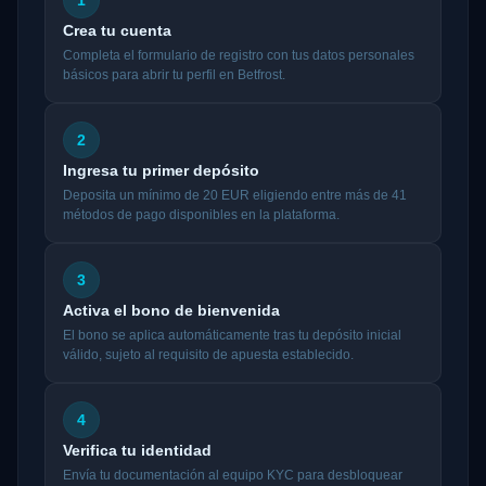
1
Crea tu cuenta
Completa el formulario de registro con tus datos personales
básicos para abrir tu perfil en Betfrost.
2
Ingresa tu primer depósito
Deposita un mínimo de 20 EUR eligiendo entre más de 41
métodos de pago disponibles en la plataforma.
3
Activa el bono de bienvenida
El bono se aplica automáticamente tras tu depósito inicial
válido, sujeto al requisito de apuesta establecido.
4
Verifica tu identidad
Envía tu documentación al equipo KYC para desbloquear