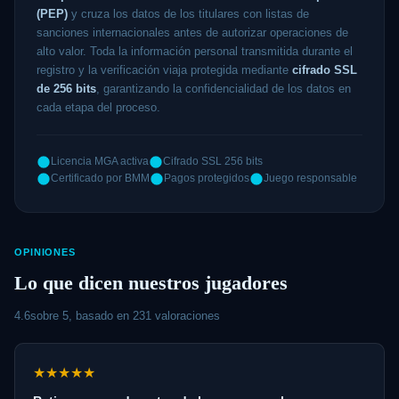
(PEP)
y cruza los datos de los titulares con listas de
sanciones internacionales antes de autorizar operaciones de
alto valor. Toda la información personal transmitida durante el
registro y la verificación viaja protegida mediante
cifrado SSL
de 256 bits
, garantizando la confidencialidad de los datos en
cada etapa del proceso.
Licencia MGA activa
Cifrado SSL 256 bits
Certificado por BMM
Pagos protegidos
Juego responsable
OPINIONES
Lo que dicen nuestros jugadores
4.6
sobre 5, basado en 231 valoraciones
★★★★★