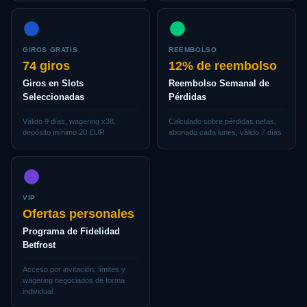
GIROS GRATIS
REEMBOLSO
74 giros
12% de reembolso
Giros en Slots
Reembolso Semanal de
Seleccionadas
Pérdidas
Válido 9 días, wagering x38,
Calculado sobre pérdidas netas,
depósito mínimo 20 EUR
abonado cada lunes, válido 7 días
VIP
Ofertas personales
Programa de Fidelidad
Betfrost
Acceso por invitación, límites y
wagering negociados de forma
individual