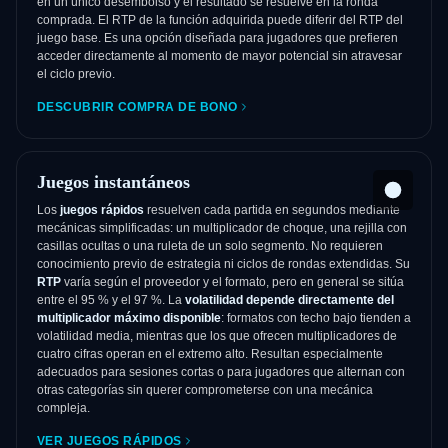
en un único desembolso y el resultado se resuelve en la ronda
comprada. El RTP de la función adquirida puede diferir del RTP del
juego base. Es una opción diseñada para jugadores que prefieren
acceder directamente al momento de mayor potencial sin atravesar
el ciclo previo.
DESCUBRIR COMPRA DE BONO
Juegos instantáneos
Los
juegos rápidos
resuelven cada partida en segundos mediante
mecánicas simplificadas: un multiplicador de choque, una rejilla con
casillas ocultas o una ruleta de un solo segmento. No requieren
conocimiento previo de estrategia ni ciclos de rondas extendidas. Su
RTP
varía según el proveedor y el formato, pero en general se sitúa
entre el 95 % y el 97 %. La
volatilidad depende directamente del
multiplicador máximo disponible
: formatos con techo bajo tienden a
volatilidad media, mientras que los que ofrecen multiplicadores de
cuatro cifras operan en el extremo alto. Resultan especialmente
adecuados para sesiones cortas o para jugadores que alternan con
otras categorías sin querer comprometerse con una mecánica
compleja.
VER JUEGOS RÁPIDOS