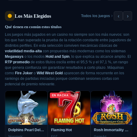
Los Más Elegidos
‹
›
Todos los juegos
Qué tienen en común estos títulos
Los juegos más jugados en un casino no siempre son los más nuevos: son
los que han superado la prueba de la rotación constante entre jugadores de
distintos perfiles. En esta selección conviven mecánicas clásicas de
volatilidad media-alta
con propuestas más modernas como los sistemas
Megaways
o los modos
Hold and Spin
, lo que explica su alcance amplio. El
RTP promedio
de estos títulos oscila entre el 95,5 % y el 97,1 %, un rango
que genera confianza sin garantizar resultados a corto plazo. Máquinas
como
Fire Joker
o
Wild West Gold
aparecen de forma recurrente en los
rankings de partidas iniciadas porque combinan sesiones cortas con
potencial de premio relevante.
EN RACHA
Dolphins Pearl Deluxe
Flaming Hot
Rosh Immortality Cube Megaways
Novomatic
EGT
GameArt