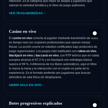
retención. Es la categoría que mejor se adapta a jugadores que
valoran la variedad temática y el ritmo de juego autónomo.
VER TRAGAMONEDAS
Casino en vivo
El
casino en vivo
conecta al jugador mediante transmisión de video
en tiempo real con crupieres profesionales que operan mesas
físicas. La acción ocurre en estudios certificados bajo protocolos de
juego supervisados. Los juegos más habituales son
ruleta en vivo
,
blackjack en vivo
y
baccarat en vivo
, con RTP teórico que en ruleta
europea alcanza el 97,3 % y en blackjack con estrategia básica
supera el 99 %. A diferencia de los títulos automáticos, aquí el ritmo
lo marca la mesa y la interacción con el crupier es parte de la
experiencia. Es el formato preferido por jugadores que buscan
atmósfera de sala física sin desplazarse.
ABRIR SALA EN VIVO
Botes progresivos explicados