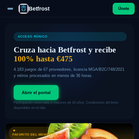
Betfrost
Únete
ACCESO RÚNICO
Cruza hacia Betfrost y recibe
100% hasta €475
4.183 juegos de 67 proveedores, licencia MGA/B2C/748/2021
y retiros procesados en menos de 36 horas.
Abrir el portal
Participación reservada a mayores de 18 años. Condiciones del bono
disponibles en el sitio.
FAVORITO DEL MOMENTO