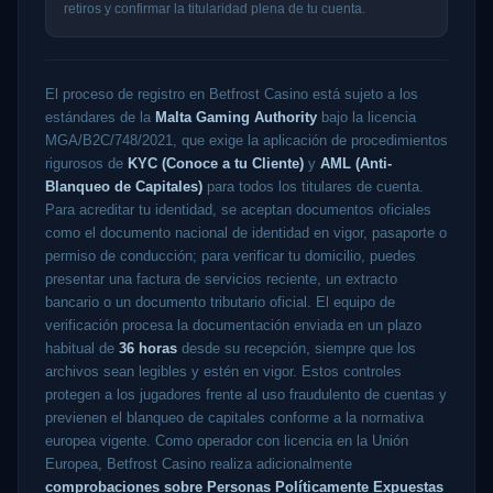
retiros y confirmar la titularidad plena de tu cuenta.
El proceso de registro en Betfrost Casino está sujeto a los
estándares de la
Malta Gaming Authority
bajo la licencia
MGA/B2C/748/2021, que exige la aplicación de procedimientos
rigurosos de
KYC (Conoce a tu Cliente)
y
AML (Anti-
Blanqueo de Capitales)
para todos los titulares de cuenta.
Para acreditar tu identidad, se aceptan documentos oficiales
como el documento nacional de identidad en vigor, pasaporte o
permiso de conducción; para verificar tu domicilio, puedes
presentar una factura de servicios reciente, un extracto
bancario o un documento tributario oficial. El equipo de
verificación procesa la documentación enviada en un plazo
habitual de
36 horas
desde su recepción, siempre que los
archivos sean legibles y estén en vigor. Estos controles
protegen a los jugadores frente al uso fraudulento de cuentas y
previenen el blanqueo de capitales conforme a la normativa
europea vigente. Como operador con licencia en la Unión
Europea, Betfrost Casino realiza adicionalmente
comprobaciones sobre Personas Políticamente Expuestas