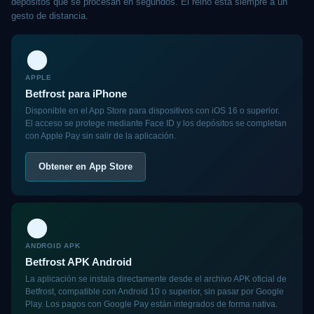
depósitos que se procesan en segundos. El reino está siempre a un
gesto de distancia.
APPLE
Betfrost para iPhone
Disponible en el App Store para dispositivos con iOS 16 o superior.
El acceso se protege mediante Face ID y los depósitos se completan
con Apple Pay sin salir de la aplicación.
Obtener en App Store
ANDROID APK
Betfrost APK Android
La aplicación se instala directamente desde el archivo APK oficial de
Betfrost, compatible con Android 10 o superior, sin pasar por Google
Play. Los pagos con Google Pay están integrados de forma nativa.