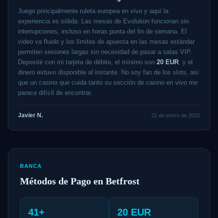
Juego principalmente ruleta europea en vivo y aquí la
experiencia es sólida. Las mesas de Evolution funcionan sin
interrupciones, incluso en horas punta del fin de semana. El
video va fluido y los límites de apuesta en las mesas estándar
permiten sesiones largas sin necesidad de pasar a salas VIP.
Deposité con mi tarjeta de débito, el mínimo son
20 EUR
, y el
dinero estuvo disponible al instante. No soy fan de los slots, así
que un casino que cuida tanto su sección de casino en vivo me
parece difícil de encontrar.
Javier N.
22 de enero de 2025
BANCA
Métodos de Pago en Betfrost
41+
20 EUR